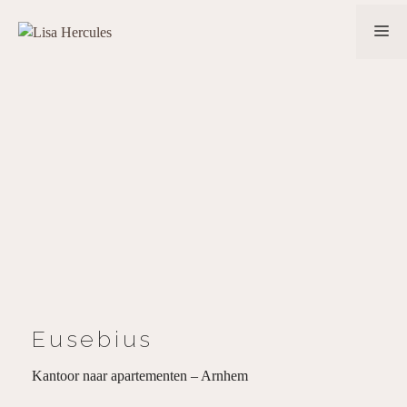
Ga
Me
naar
de
inhoud
Eusebius
Kantoor naar apartementen – Arnhem